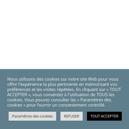
Nous utilisons des cookies sur notre site Web pour vous
offrir l'expérience la plus pertinente en mémorisant vos
préférences et les visites répétées. En cliquant sur « TOUT
ACCEPTER », vous consentez à l'utilisation de TOUS les
cookies. Vous pouvez consulter les « Paramètres des
cookies » pour fournir un consentement contrôlé.
Paramètres des cookies
REFUSER
TOUT ACCEPTER