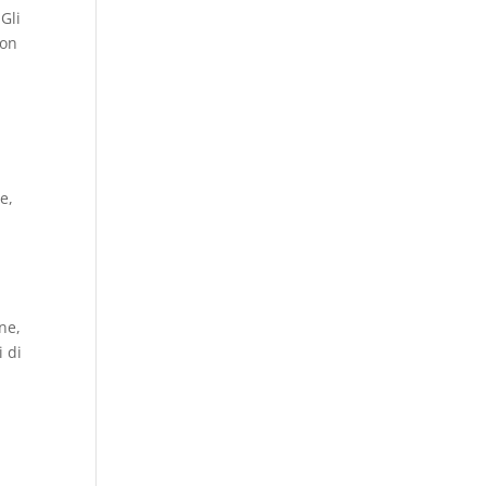
 Gli
con
e,
ne,
i di