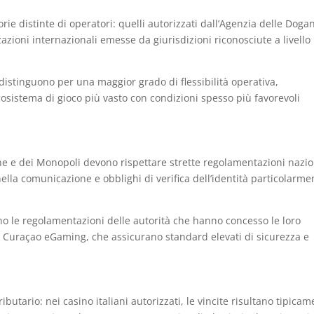
rie distinte di operatori: quelli autorizzati dall’Agenzia delle Doga
zioni internazionali emesse da giurisdizioni riconosciute a livello
istinguono per una maggior grado di flessibilità operativa,
cosistema di gioco più vasto con condizioni spesso più favorevoli
i
ne e dei Monopoli devono rispettare strette regolamentazioni nazio
 nella comunicazione e obblighi di verifica dell’identità particolarme
ono le regolamentazioni delle autorità che hanno concesso le loro
 Curaçao eGaming, che assicurano standard elevati di sicurezza e
butario: nei casino italiani autorizzati, le vincite risultano tipica