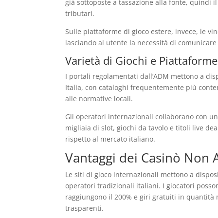
già sottoposte a tassazione alla fonte, quindi 
tributari.
Sulle piattaforme di gioco estere, invece, le 
lasciando al utente la necessità di comunicare
Varietà di Giochi e Piattaform
I portali regolamentati dall’ADM mettono a disp
Italia, con cataloghi frequentemente più conten
alle normative locali.
Gli operatori internazionali collaborano con 
migliaia di slot, giochi da tavolo e titoli live 
rispetto al mercato italiano.
Vantaggi dei Casinò Non A
Le siti di gioco internazionali mettono a dispo
operatori tradizionali italiani. I giocatori po
raggiungono il 200% e giri gratuiti in quantità
trasparenti.