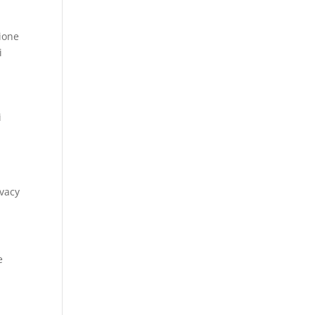
zione
i
i
i
ivacy
e
o