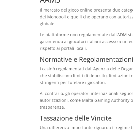
Il mercato del gioco online presenta due catego
dei Monopoli e quelli che operano con autorizza
globale.
Le piattaforme non regolamentate dall’ADM si d
garantendo ai giocatori italiani accesso a un e
rispetto ai portali locali.
Normative e Regolamentazion
I casinò regolamentati dall’Agenzia delle Doga
che stabiliscono limiti di deposito, limitazioni
stringenti per tutelare i giocatori.
Al contrario, gli operatori internazionali segu
autorizzazioni, come Malta Gaming Authority o
trasparenza.
Tassazione delle Vincite
Una differenza importante riguarda il regime tri