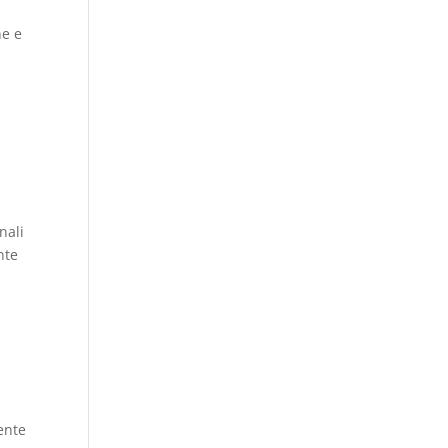
ne e
nali
nte
mente