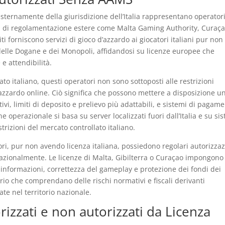
ternamente della giurisdizione dell’Italia rappresentano operator
ità di regolamentazione estere come Malta Gaming Authority, Curaç
forniscono servizi di gioco d’azzardo ai giocatori italiani pur non
 delle Dogane e dei Monopoli, affidandosi su licenze europee che
e attendibilità.
to italiano, questi operatori non sono sottoposti alle restrizioni
azzardo online. Ciò significa che possono mettere a disposizione u
tivi, limiti di deposito e prelievo più adattabili, e sistemi di pagam
e operazionale si basa su server localizzati fuori dall’Italia e su si
rizioni del mercato controllato italiano.
i, pur non avendo licenza italiana, possiedono regolari autorizzaz
ernazionalmente. Le licenze di Malta, Gibilterra o Curaçao impongono
le informazioni, correttezza del gameplay e protezione dei fondi dei
sario che comprendano delle rischi normativi e fiscali derivanti
ate nel territorio nazionale.
izzati e non autorizzati da Licenza