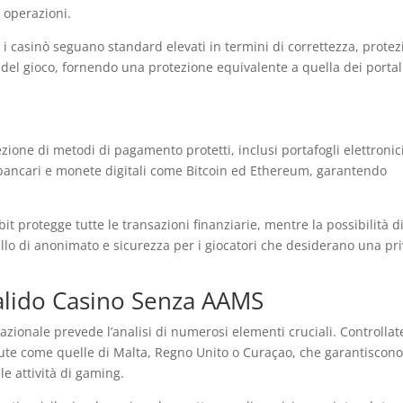
e operazioni.
 i casinò seguano standard elevati in termini di correttezza, prote
 del gioco, fornendo una protezione equivalente a quella dei portal
zione di metodi di pagamento protetti, inclusi portafogli elettronic
ci bancari e monete digitali come Bitcoin ed Ethereum, garantendo
 bit protegge tutte le transazioni finanziarie, mentre la possibilità d
vello di anonimato e sicurezza per i giocatori che desiderano una pr
valido Casino Senza AAMS
azionale prevede l’analisi di numerosi elementi cruciali. Controllat
sciute come quelle di Malta, Regno Unito o Curaçao, che garantiscon
le attività di gaming.