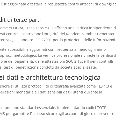
on list aggiornata e testare la robustezza contro attacchi di downgra
it di terze parti
i come eCOGRA, iTech Labs e GLI offrono una verifica indipendente d
uesti controlli controllano l’integrità del Random Number Generator,
erenza agli standard ISO 27001 per la protezione delle informazioni
ente accessibili e aggiornati con frequenza almeno ogni anno,
approcci metodologici. La verifica professionale richiede la verifica 
zione dei pagamenti, delle attestazioni SOC 2 Type II per i controlli
i test di penetrazione condotti da società specializzate.
ei dati e architettura tecnologica
shore si utilizza protocolli di crittografia avanzata come TLS 1.3 e
erazioni monetarie e i dati sensibili degli utenti durante la
resentano uno standard essenziale, implementando codici TOTP
MS per garantire l’accesso sicuro agli account di gioco e prevenire