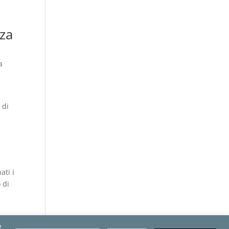
zza
a
 di
ati i
 di
t