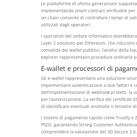
Le piattaforme di ultima generazione supporta
implementando smart contract verificabili per a
on-chain consente di controllare i tempi di valid
utilizzati dagli operatori.
I specialisti del settore informatico dovrebbe
Layer 2 solutions per Ethereum, che riducono dr
convalida dei wallet pubblici, l’analisi della li
explorer rappresentano procedure ordinarie per 
E-wallet e processori di pagam
Gli e-wallet rappresentano una soluzione sicura
implementano autenticazione a due fattori e cri
dell’implementazione di webhook protetti, la va
per l’autorizzazione. La verifica dei certificat
di identificare eventuali anomalie o tentativi di
I sistemi di pagamento rapido come Trustly e 
PSD2, garantendo Strong Customer Authenticatio
comprendere la valutazione del 3D Secure 2.0, 