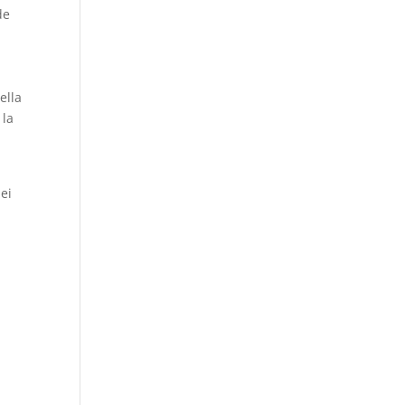
de
ella
 la
.
dei