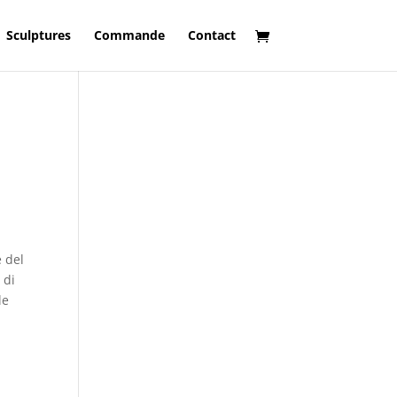
Sculptures
Commande
Contact
e del
 di
le