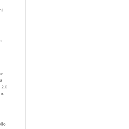
ni
a
he
ta
 2.0
ono
llo