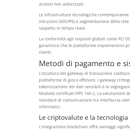
accessi non autorizzati.
Le infrastrutture tecnologiche contemporanee u
intrusioni (IDS/IPS) e segmentazione della rete
sospetto in tempo reale.
La conformità agli requisiti globali come PCI D
garantisce che le piattaforme implementino pro
clienti.
Metodi di pagamento e sis
L’struttura dei gateway di transazione costitui
piattaforme di gioco offshore. I gateway critt
tokenizzazione dei dati sensibili e la segrega
Module) certificati FIPS 140-2. La valutazione d
standard di comunicazione tra interfaccia uten
informatici.
Le criptovalute e la tecnologia
L’integrazione blockchain offre vantaggi signif