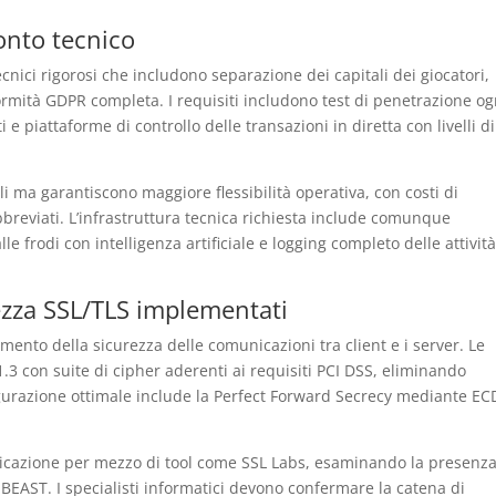
onto tecnico
ici rigorosi che includono separazione dei capitali dei giocatori,
ormità GDPR completa. I requisiti includono test di penetrazione og
i e piattaforme di controllo delle transazioni in diretta con livelli di
ili ma garantiscono maggiore flessibilità operativa, con costi di
bbreviati. L’infrastruttura tecnica richiesta include comunque
lle frodi con intelligenza artificiale e logging completo delle attivit
rezza SSL/TLS implementati
amento della sicurezza delle comunicazioni tra client e i server. Le
 con suite di cipher aderenti ai requisiti PCI DSS, eliminando
gurazione ottimale include la Perfect Forward Secrecy mediante E
plicazione per mezzo di tool come SSL Labs, esaminando la presenza
BEAST. I specialisti informatici devono confermare la catena di