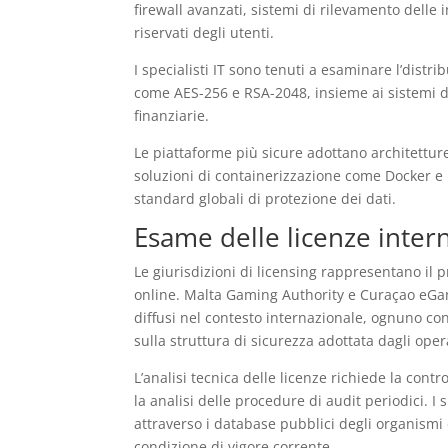
firewall avanzati, sistemi di rilevamento delle i
riservati degli utenti.
I specialisti IT sono tenuti a esaminare l’distrib
come AES-256 e RSA-2048, insieme ai sistemi di 
finanziarie.
Le piattaforme più sicure adottano architetture
soluzioni di containerizzazione come Docker e 
standard globali di protezione dei dati.
Esame delle licenze inter
Le giurisdizioni di licensing rappresentano il 
online. Malta Gaming Authority e Curaçao eGa
diffusi nel contesto internazionale, ognuno con
sulla struttura di sicurezza adottata dagli oper
L’analisi tecnica delle licenze richiede la contr
la analisi delle procedure di audit periodici. I s
attraverso i database pubblici degli organismi 
condizione di vigore corrente.