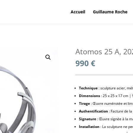
Accueil
Guillaume Roche
Atomos 25 A, 20
990
€
Technique
: sculpture acier, mét
Dimensions
: 25 x 25 x 17 cm | 9
Tirage
: Œuvre numérotée et lim
Authentification
: Facture de la
Signature
: Œuvre signée à la m
Installation
: La sculpture ne pe