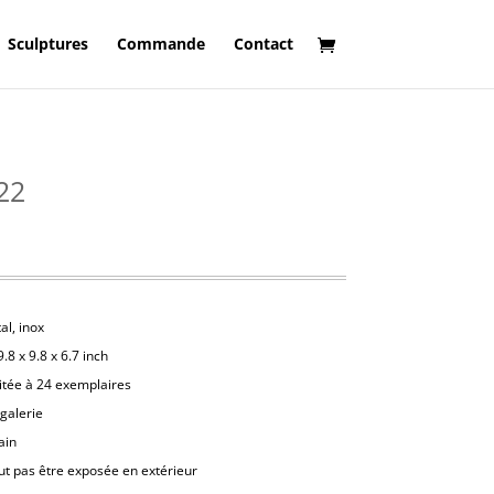
Sculptures
Commande
Contact
22
al, inox
.8 x 9.8 x 6.7 inch
itée à 24 exemplaires
 galerie
ain
ut pas être exposée en extérieur