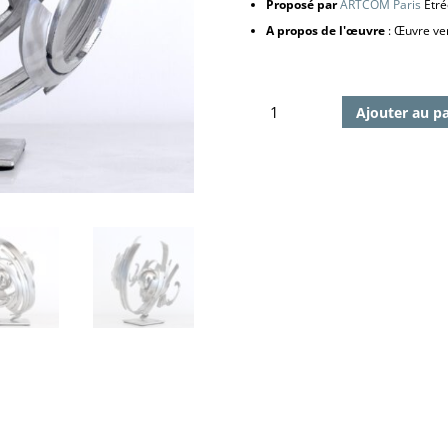
Proposé par
ARTCOM Paris
Étré
A propos de l'œuvre
: Œuvre ven
quantité
Ajouter au p
de
Atomos
25
A,
2022