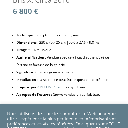
6 800
€
Technique
: sculpture acier, métal, inox
Dimensions
: 230 x 70 x 25 cm |90.6 x 27.6 x 9.8 inch
Tirage
: Œuvre unique
Authentification
: Vendue avec certificat d’authenticité de
l’artiste et facture de la galerie
Signature
: Œuvre signée à la main
Installation
: La sculpture peut être exposée en extérieur
Proposé par
ARTCOM Paris
Étréchy – France
A propos de l’œuvre
: Œuvre vendue en parfait état.
Nous utilisons des cookies sur notre site Web pour vous
quantité
Ajouter au panier
offrir l'expérience la plus pertinente en mémorisant vos
de
préférences et les visites répétées. En cliquant sur « TOUT