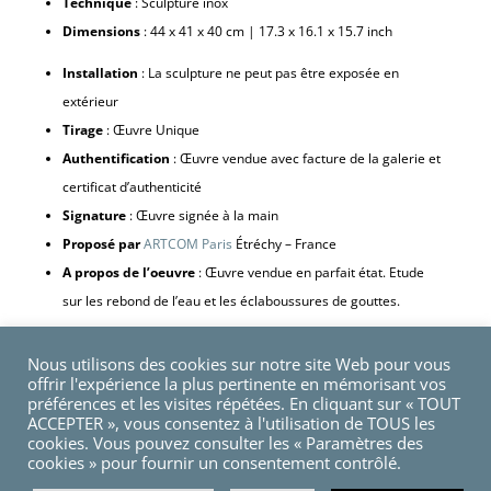
Technique
: Sculpture inox
Dimensions
: 44 x 41 x 40 cm | 17.3 x 16.1 x 15.7 inch
Installation
: La sculpture ne peut pas être exposée en
extérieur
Tirage
: Œuvre Unique
Authentification
: Œuvre vendue avec facture de la galerie et
certificat d’authenticité
Signature
: Œuvre signée à la main
Proposé par
ARTCOM Paris
Étréchy – France
A propos de l’oeuvre
: Œuvre vendue en parfait état. Etude
sur les rebond de l’eau et les éclaboussures de gouttes.
Nous utilisons des cookies sur notre site Web pour vous
offrir l'expérience la plus pertinente en mémorisant vos
Rupture de stock
préférences et les visites répétées. En cliquant sur « TOUT
ACCEPTER », vous consentez à l'utilisation de TOUS les
cookies. Vous pouvez consulter les « Paramètres des
cookies » pour fournir un consentement contrôlé.