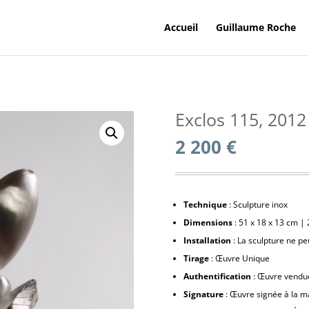
Accueil
Guillaume Roche
Exclos 115, 2012
2 200
€
Technique
: Sculpture inox
Dimensions
: 51 x 18 x 13 cm | 2
Installation
: La sculpture ne pe
Tirage
: Œuvre Unique
Authentification
: Œuvre vendue 
Signature
: Œuvre signée à la m