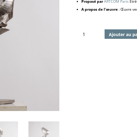
Proposé par
ARTCOM Paris
Étré
A propos de l’œuvre
: Œuvre ven
quantité
Ajouter au p
de
Exclos
115,
2012