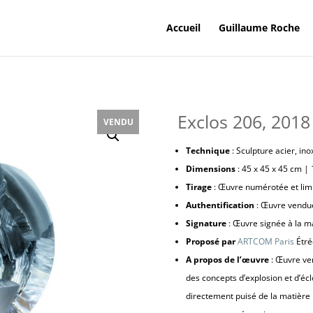
Accueil
Guillaume Roche
Exclos 206, 2018
VENDU
Technique
: Sculpture acier, ino
Dimensions
: 45 x 45 x 45 cm | 
Tirage
: Œuvre numérotée et lim
Authentification
: Œuvre vendue 
Signature
: Œuvre signée à la m
Proposé par
ARTCOM Paris
Étré
A propos de l’œuvre
: Œuvre ven
des concepts d’explosion et d’écl
directement puisé de la matière b