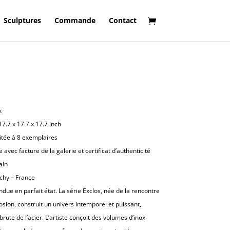
Sculptures
Commande
Contact
x
17.7 x 17.7 x 17.7 inch
itée à 8 exemplaires
avec facture de la galerie et certificat d’authenticité
ain
chy – France
due en parfait état. La série Exclos, née de la rencontre
osion, construit un univers intemporel et puissant,
rute de l’acier. L’artiste conçoit des volumes d’inox