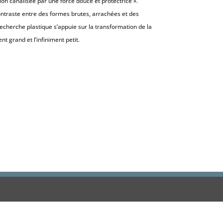
n canalisée par une force douce et protectrice ».
ntraste entre des formes brutes, arrachées et des
recherche plastique s’appuie sur la transformation de la
t grand et l’infiniment petit.