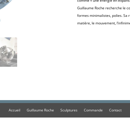
comme « une énergie en expansio
Guillaume Roche recherche le co
formes minimalistes, polies. Sa 
matière, le mouvement, l’infinimen
Accueil
Guillaume Roche
Sculptures
Commande
Contact