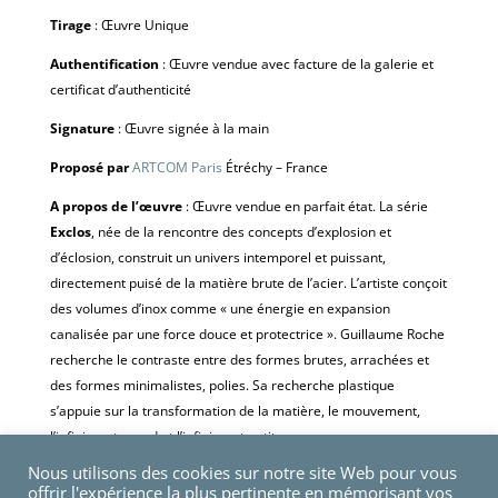
Tirage
: Œuvre Unique
Authentification
: Œuvre vendue avec facture de la galerie et
certificat d’authenticité
Signature
: Œuvre signée à la main
Proposé par
ARTCOM Paris
Étréchy – France
A propos de l’œuvre
: Œuvre vendue en parfait état. La série
Exclos
, née de la rencontre des concepts d’explosion et
d’éclosion, construit un univers intemporel et puissant,
directement puisé de la matière brute de l’acier. L’artiste conçoit
des volumes d’inox comme « une énergie en expansion
canalisée par une force douce et protectrice ». Guillaume Roche
recherche le contraste entre des formes brutes, arrachées et
des formes minimalistes, polies. Sa recherche plastique
s’appuie sur la transformation de la matière, le mouvement,
l’infiniment grand et l’infiniment petit.
Nous utilisons des cookies sur notre site Web pour vous
offrir l'expérience la plus pertinente en mémorisant vos
Rupture de stock