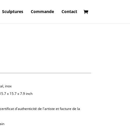
Sculptures
Commande
Contact
al, inox
15.7 x 15.7 x 7.9 inch
rtificat d'authenticité de l'artiste et facture de la
ain