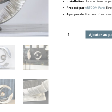
Installation
: La sculpture ne pe
Proposé par
ARTCOM Paris
Étré
A propos de l'œuvre
: Œuvre ven
quantité
Ajouter au p
de
Exclos
267,
2022