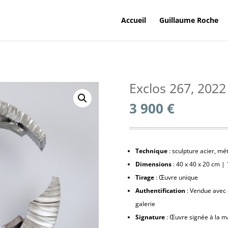
Accueil
Guillaume Roche
Exclos 267, 2022
3 900
€
Technique
: sculpture acier, mét
Dimensions
: 40 x 40 x 20 cm | 
Tirage
: Œuvre unique
Authentification
: Vendue avec ce
galerie
Signature
: Œuvre signée à la m