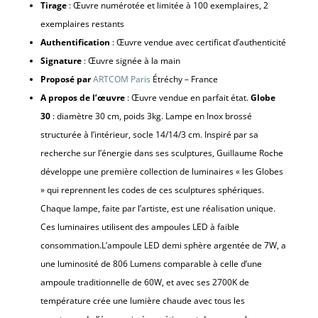
Tirage
: Œuvre numérotée et limitée à 100 exemplaires,
2
exemplaires restants
Authentification
: Œuvre vendue avec certificat d’authenticité
Signature
: Œuvre signée à la main
Proposé par
ARTCOM Paris
Étréchy – France
A propos de l’œuvre
: Œuvre vendue en parfait état.
Globe
30
: diamètre 30 cm, poids 3kg. Lampe en Inox brossé
structurée à l’intérieur, socle 14/14/3 cm. Inspiré par sa
recherche sur l’énergie dans ses sculptures, Guillaume Roche
développe une première collection de luminaires « les Globes
» qui reprennent les codes de ces sculptures sphériques.
Chaque lampe, faite par l’artiste, est une réalisation unique.
Ces luminaires utilisent des ampoules LED à faible
consommation.L’ampoule LED demi sphère argentée de 7W, a
une luminosité de 806 Lumens comparable à celle d’une
ampoule traditionnelle de 60W, et avec ses 2700K de
température crée une lumière chaude avec tous les