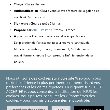
Tirage
: Œuvre Unique
Authentification
: Œuvre vendue avec facture de la galerie et
certificat d’authenticité
Signature
: Œuvre signée à la main
Proposé par
ARTCOM Paris
Étréchy – France
A propos de l’œuvre
: Oeuvre vendue en parfait état.
L’exploration de l’artiste est ici tournée vers l’anneau de
Möbius. Circulation, torsion, mouvement, l’artiste par ce
travail formel cherche à comprendre l’infinie tension de la
boucle.
Nous utilisons des cookies sur notre site Web pour vous
quantité
Ajouter au panier
offrir l'expérience la plus pertinente en mémorisant vos
de
préférences et les visites répétées. En cliquant sur « TOUT
ACCEPTER », vous consentez à l'utilisation de TOUS les
Mobius
cookies. Vous pouvez consulter les « Paramètres des
9,
cookies » pour fournir un consentement contrôlé.
2019
Paramètres des cookies
REFUSER
TOUT ACCEPTER