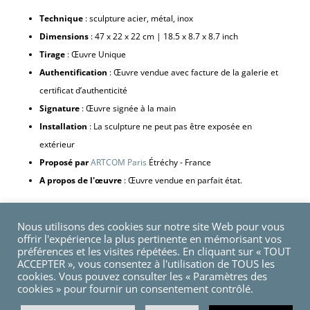
Technique
: sculpture acier, métal, inox
Dimensions
: 47 x 22 x 22 cm | 18.5 x 8.7 x 8.7 inch
Tirage
: Œuvre Unique
Authentification
: Œuvre vendue avec facture de la galerie et
certificat d’authenticité
Signature
: Œuvre signée à la main
Installation
: La sculpture ne peut pas être exposée en
extérieur
Proposé par
ARTCOM Paris
Étréchy - France
A propos de l'œuvre
: Œuvre vendue en parfait état.
Nous utilisons des cookies sur notre site Web pour vous
quantité
Ajouter au panier
offrir l'expérience la plus pertinente en mémorisant vos
de
préférences et les visites répétées. En cliquant sur « TOUT
ACCEPTER », vous consentez à l'utilisation de TOUS les
Quetzal
cookies. Vous pouvez consulter les « Paramètres des
1,
cookies » pour fournir un consentement contrôlé.
2020