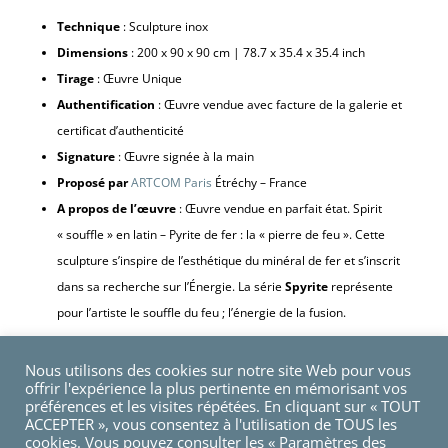
Technique
: Sculpture inox
Dimensions
: 200 x 90 x 90 cm | 78.7 x 35.4 x 35.4 inch
Tirage
: Œuvre Unique
Authentification
: Œuvre vendue avec facture de la galerie et
certificat d’authenticité
Signature
: Œuvre signée à la main
Proposé par
ARTCOM Paris
Étréchy – France
A propos de l’œuvre
: Œuvre vendue en parfait état. Spirit
« souffle » en latin – Pyrite de fer : la « pierre de feu ». Cette
sculpture s’inspire de l’esthétique du minéral de fer et s’inscrit
dans sa recherche sur l’Énergie. La série
Spyrite
représente
pour l’artiste le souffle du feu ; l’énergie de la fusion.
Nous utilisons des cookies sur notre site Web pour vous
offrir l'expérience la plus pertinente en mémorisant vos
Rupture de stock
préférences et les visites répétées. En cliquant sur « TOUT
ACCEPTER », vous consentez à l'utilisation de TOUS les
cookies. Vous pouvez consulter les « Paramètres des