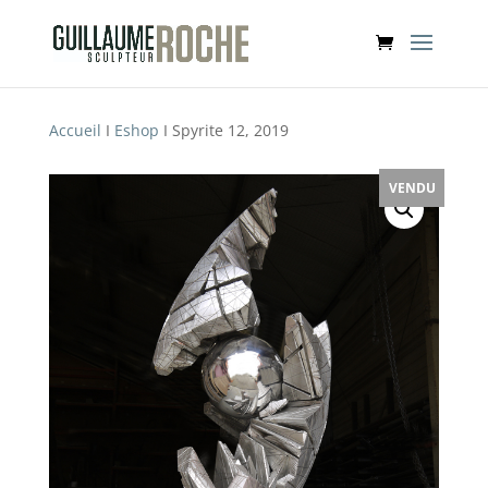
Accueil
I
Eshop
I Spyrite 12, 2019
VENDU