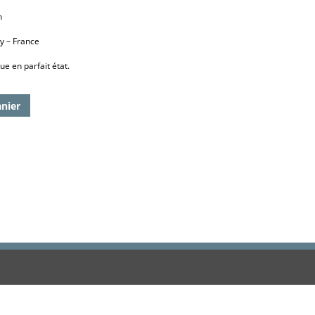
n
y – France
e en parfait état.
anier