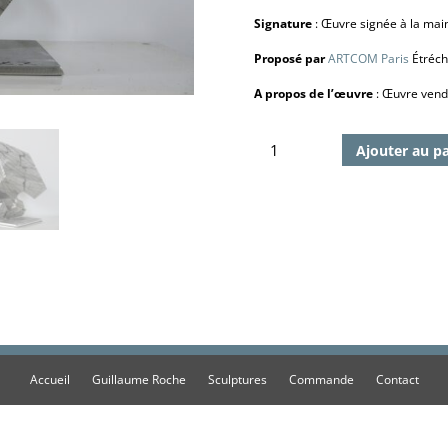
Signature
: Œuvre signée à la mai
Proposé par
ARTCOM Paris
Étréch
A propos de l’œuvre
: Œuvre vendu
quantité
Ajouter au p
de
Spyrite
3,
2018
Accueil
Guillaume Roche
Sculptures
Commande
Contact