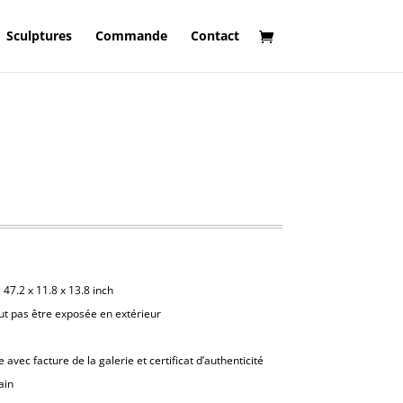
Sculptures
Commande
Contact
|
47.2 x 11.8 x 13.8 inch
ut pas être exposée en extérieur
avec facture de la galerie et certificat d’authenticité
ain