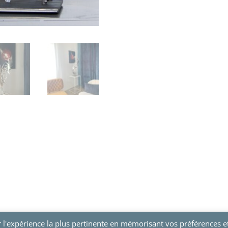
r l'expérience la plus pertinente en mémorisant vos préférences e