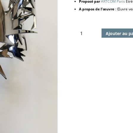
Proposé par
ARTCOM Paris
Étré
A propos de l’œuvre
: Œuvre ven
quantité
Ajouter au p
de
Star
3,
2021