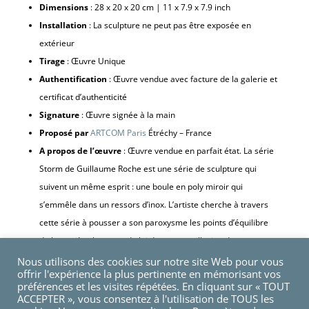
Dimensions
: 28 x 20 x 20 cm | 11 x 7.9 x 7.9 inch
Installation
: La sculpture ne peut pas être exposée en
extérieur
Tirage
: Œuvre Unique
Authentification
: Œuvre vendue avec facture de la galerie et
certificat d’authenticité
Signature
: Œuvre signée à la main
Proposé par
ARTCOM Paris
Étréchy – France
A propos de l’œuvre
: Œuvre vendue en parfait état. La série
Storm de Guillaume Roche est une série de sculpture qui
suivent un même esprit : une boule en poly miroir qui
s’emmêle dans un ressors d’inox. L’artiste cherche à travers
cette série à pousser a son paroxysme les points d’équilibre
de la matière brute, et de lui donner une illusion de
mouvement.
Nous utilisons des cookies sur notre site Web pour vous
offrir l'expérience la plus pertinente en mémorisant vos
préférences et les visites répétées. En cliquant sur « TOUT
ACCEPTER », vous consentez à l'utilisation de TOUS les